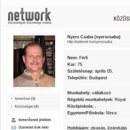
Nyers Csaba (nyerscsaba)
http://network.hu/nyerscsaba
Nem:
Férfi
Kor:
75
Születésnap:
április 05.
Település:
Budapest
Munkahely:
vállalkozó
Ismerősei
(3)
Régebbi munkahelyek:
Royal
Középiskola:
.
Közösségei
(4)
Egyetem/Főiskola:
Nincs
Ismerősnek jelölöm
Üzenetet írok neki
Hobbijaim:
olvasás, kirándulás