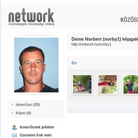
Deme Norbert (norby1) képgalé
http://network.hu/norby1
én
Ismerősei
(20)
Képei
(4)
Ismerősnek jelölöm
Üzenetet írok neki