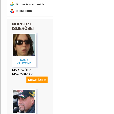
Közös ismerőseink
Blokkolom
NORBERT
ISMERŐSEI
NAGY
KRISZTINA
MA IS SZÓL A
MAGYARNÓTA