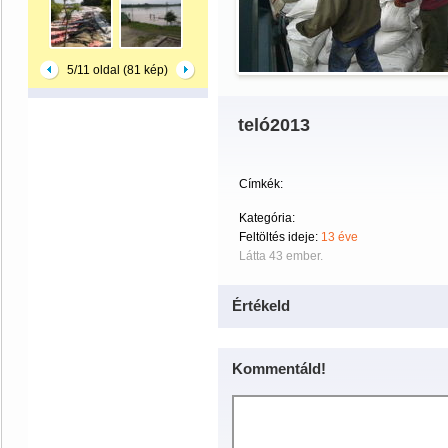
5/11 oldal (81 kép)
teló2013
Címkék:
Kategória:
Feltöltés ideje:
13 éve
Látta 43 ember.
Értékeld
Kommentáld!