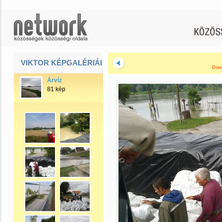
VIKTOR KÉPGALÉRIÁI
Diav
Árvíz
81 kép