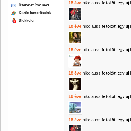
18 éve
nikolauss
feltöltött egy új
Üzenetet írok neki
Közös ismerőseink
Blokkolom
18 éve
nikolauss
feltöltött egy új
18 éve
nikolauss
feltöltött egy új
18 éve
nikolauss
feltöltött egy új
18 éve
nikolauss
feltöltött egy új
18 éve
nikolauss
feltöltött egy új