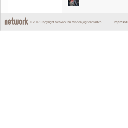
© 2007 Copyright Network.hu Minden jog fenntartva.
Impress