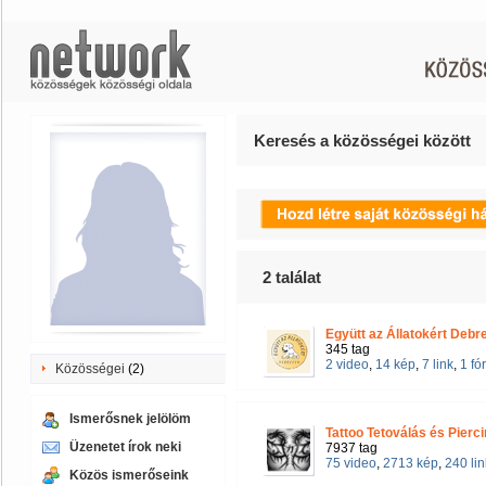
Keresés a közösségei között
2
találat
Együtt az Állatokért Debr
345 tag
2 video
,
14 kép
,
7 link
,
1 f
Közösségei
(2)
Ismerősnek jelölöm
Tattoo Tetoválás és Pierc
Üzenetet írok neki
7937 tag
75 video
,
2713 kép
,
240 lin
Közös ismerőseink