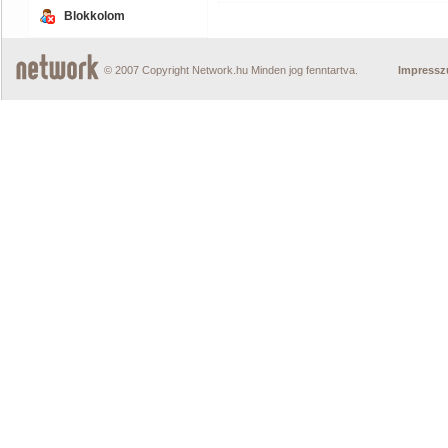
Blokkolom
© 2007 Copyright Network.hu Minden jog fenntartva.
Impress