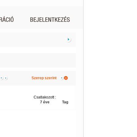
Szerep szerint
Csatlakozott :
7 éve
Tag