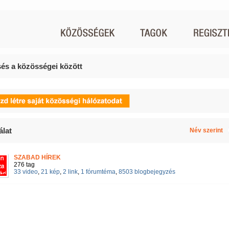
és a közösségei között
álat
Név szerint
SZABAD HÍREK
276 tag
33 video
,
21 kép
,
2 link
,
1 fórumtéma
,
8503 blogbejegyzés