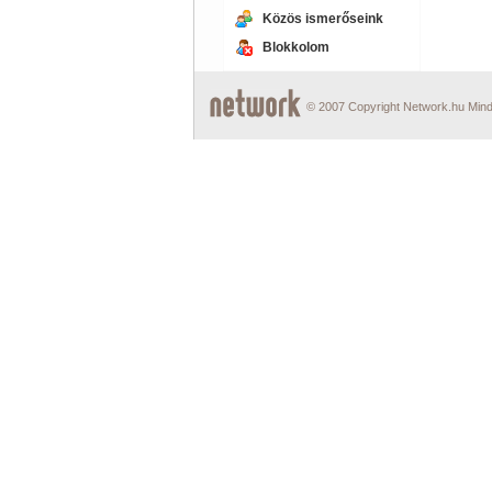
Közös ismerőseink
Blokkolom
© 2007 Copyright Network.hu Minde