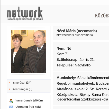
Néző Mária (nezomaria)
http://network.hu/nezomaria
Nem:
Nő
Kor:
71
Születésnap:
április 21.
Település:
Nagykálló
Munkahely:
Sánta kálmánmentál
Ismerősei
(34)
Régebbi munkahelyek:
Budapes
Általános iskola:
2. Sz. Körzeti 
Közösségei
(5)
Középiskola:
Sipkay Barna Kere
Idegenforgalmi Szakközépiskola
Ismerősnek jelölöm
Üzenetet írok neki