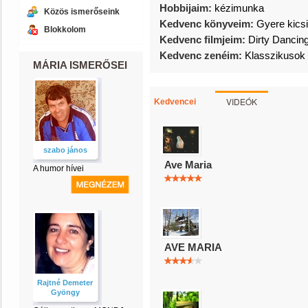
Hobbijaim:
kézimunka
Közös ismerőseink
Kedvenc könyveim:
Gyere kics
Blokkolom
Kedvenc filmjeim:
Dirty Dancin
Kedvenc zenéim:
Klasszikusok
MÁRIA ISMERŐSEI
VIDEÓK
Kedvencei
szabo jános
Ave Maria
A humor hívei
AVE MARIA
Rajtné Demeter
Gyöngy