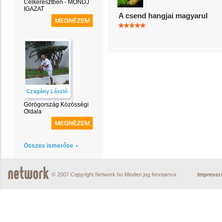
Célkeresztben - MONDJ
IGAZAT
A csend hangjai magyarul
Czagány László
Görögország Közösségi
Oldala
Összes ismerőse
© 2007 Copyright Network.hu Minden jog fenntartva.
Impress