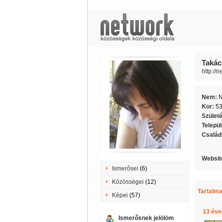
Takács
http://
Nem:
Kor:
5
Szület
Telepü
Családi
Websit
Ismerősei
(6)
Közösségei
(12)
Tartalma
Képei
(57)
13 éve
Ismerősnek jelölöm