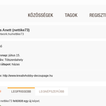
 Anett (nettike73)
network.hu/nettike73
Nő
3
ésnap:
július 15.
lés:
Tótszerdahely
 állapot:
házas
e:
http://www.kreativhobby-decoupage.hu
LEGFRISSEBB
LEGNÉPSZERŰBB
i
nettike73
feltöltött egy új
képet
.