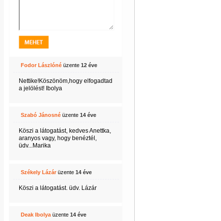
Fodor Lászlóné
üzente
12 éve
Nettike!Köszönöm,hogy elfogadtad
a jelölést! Ibolya
Szabó Jánosné
üzente
14 éve
Köszi a látogatást, kedves Anettka,
aranyos vagy, hogy benéztél,
üdv...Marika
Székely Lázár
üzente
14 éve
Köszi a látogatást. üdv. Lázár
Deak Ibolya
üzente
14 éve