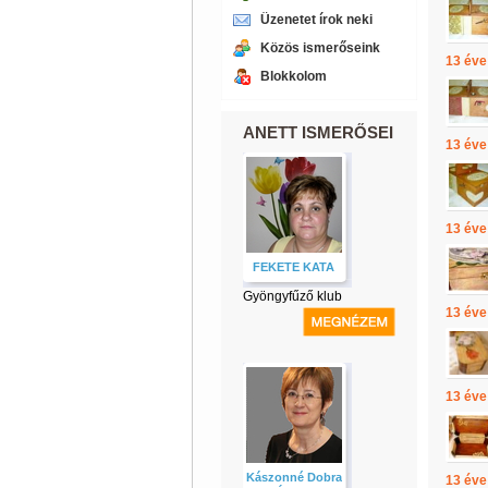
Üzenetet írok neki
Közös ismerőseink
13 éve
Blokkolom
ANETT ISMERŐSEI
13 éve
13 éve
FEKETE KATA
Gyöngyfűző klub
13 éve
13 éve
Kászonné Dobra
13 éve