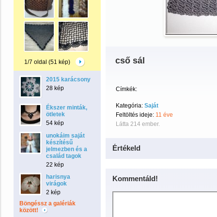
cső sál
1/7 oldal (51 kép)
2015 karácsony
28 kép
Címkék:
Kategória:
Saját
Ékszer minták,
ötletek
Feltöltés ideje:
11 éve
54 kép
Látta 214 ember.
unokáim saját
készítésű
Értékeld
jelmezben és a
család tagok
22 kép
harisnya
Kommentáld!
virágok
2 kép
Böngéssz a galériák
között!