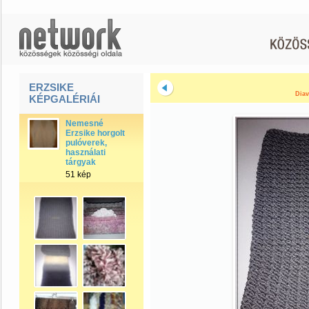
ERZSIKE
Diav
KÉPGALÉRIÁI
Nemesné
Erzsike horgolt
pulóverek,
használati
tárgyak
51 kép