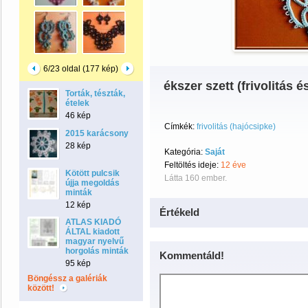
6/23 oldal (177 kép)
ékszer szett (frivolitás 
Torták, tészták,
ételek
46 kép
Címkék:
frivolitás (hajócsipke)
2015 karácsony
28 kép
Kategória:
Saját
Feltöltés ideje:
12 éve
Kötött pulcsik
Látta 160 ember.
újja megoldás
minták
12 kép
Értékeld
ATLAS KIADÓ
ÁLTAL kiadott
magyar nyelvű
horgolás minták
Kommentáld!
95 kép
Böngéssz a galériák
között!