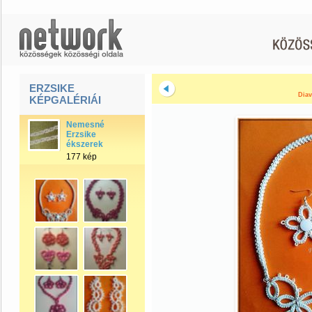
ERZSIKE
Diav
KÉPGALÉRIÁI
Nemesné
Erzsike
ékszerek
177 kép