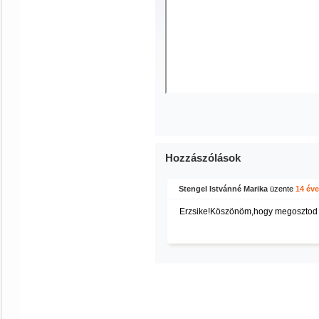
Hozzászólások
Stengel Istvánné Marika
üzente
14 éve
Erzsike!Köszönöm,hogy megosztod v