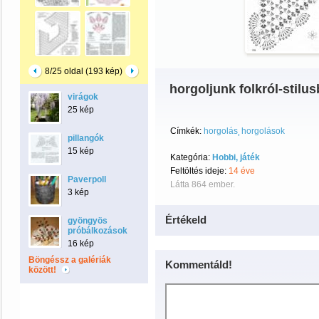
8/25 oldal (193 kép)
horgoljunk folkról-stilu
virágok
25 kép
Címkék:
horgolás
horgolások
pillangók
15 kép
Kategória:
Hobbi, játék
Feltöltés ideje:
14 éve
Paverpoll
Látta 864 ember.
3 kép
Értékeld
gyöngyös
próbálkozások
16 kép
Böngéssz a galériák
Kommentáld!
között!