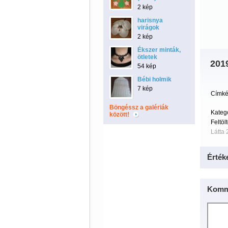
2 kép
harisnya
virágok
2 kép
Ékszer minták,
ötletek
201
54 kép
Bébi holmik
7 kép
Címké
Böngéssz a galériák
Kateg
között!
Feltöl
Látta 
Érték
Komm