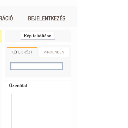
Kép feltöltése
KÉPEK KÖZT
MINDENBEN
Üzenőfal