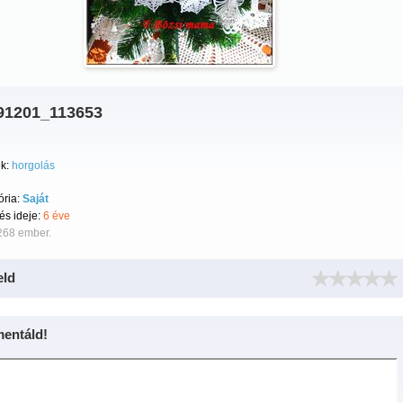
91201_113653
k:
horgolás
ória:
Saját
tés ideje:
6 éve
268 ember.
eld
entáld!