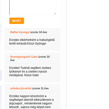
Raffai Gyongyi
üzente
10 éve
Erzsike elkérhetném a hatszögletű
teritő leírását.Köszi Gyöngyi.
Szentgyörgyiné Gabi
üzente
10
éve
Erzsike! Tudnál segíteni zsebes
tyúkanyó és a zsebes nyuszi
mintájával. Köszi Gabi
szilvási józsefné
üzente
11 éve
Erzsike nagyon köszönöm a
segítséget sikerült elkészítenem a
jégcsapot , mindenkinek nagyon
tetszett , sajnos még képet nem