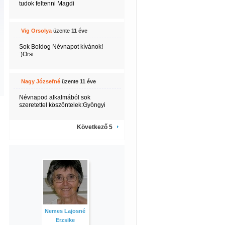
tudok feltenni Magdi
Vig Orsolya
üzente
11 éve
Sok Boldog Névnapot kívánok!
:)Orsi
Nagy Józsefné
üzente
11 éve
Névnapod alkalmából sok
szeretettel köszöntelek:Gyöngyi
Következő 5
Nemes Lajosné
Erzsike