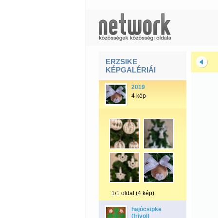
ERZSIKE
KÉPGALÉRIÁI
2019
4 kép
1/1 oldal (4 kép)
hajócsipke
(frivol)