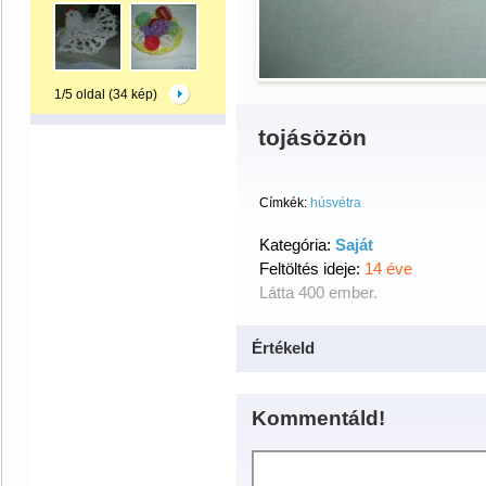
1/5 oldal (34 kép)
tojásözön
Címkék:
húsvétra
Kategória:
Saját
Feltöltés ideje:
14 éve
Látta 400 ember.
Értékeld
Kommentáld!