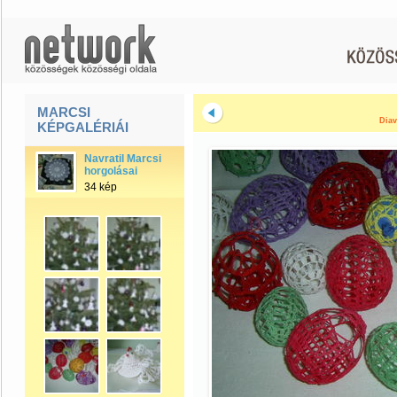
MARCSI
Diav
KÉPGALÉRIÁI
Navratil Marcsi
horgolásai
34 kép