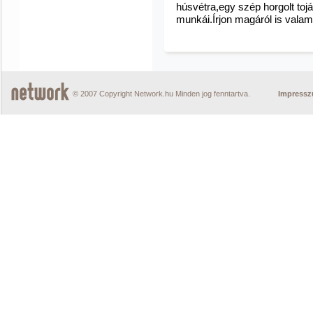
húsvétra,egy szép horgolt toj
munkái.Írjon magáról is valam
© 2007 Copyright Network.hu Minden jog fenntartva.
Impress