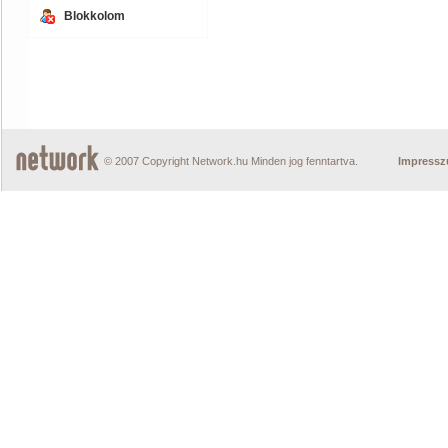
Blokkolom
© 2007 Copyright Network.hu Minden jog fenntartva.
Impress