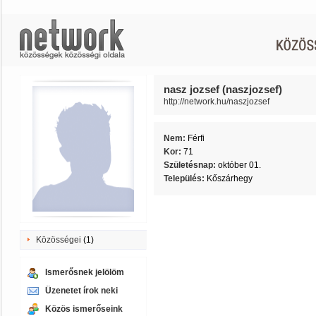
nasz jozsef (naszjozsef)
http://network.hu/naszjozsef
Nem:
Férfi
Kor:
71
Születésnap:
október 01.
Település:
Kőszárhegy
Közösségei
(1)
Ismerősnek jelölöm
Üzenetet írok neki
Közös ismerőseink