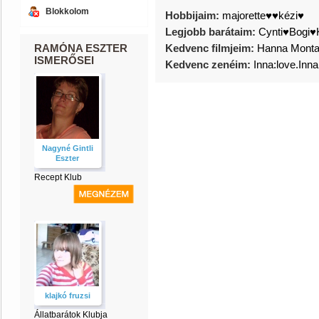
Blokkolom
Hobbijaim:
majorette♥♥kézi♥
Legjobb barátaim:
Cynti♥Bogi♥
RAMÓNA ESZTER
Kedvenc filmjeim:
Hanna Monta
ISMERŐSEI
Kedvenc zenéim:
Inna:love.Inna
Nagyné Gintli
Eszter
Recept Klub
klajkó fruzsi
Állatbarátok Klubja