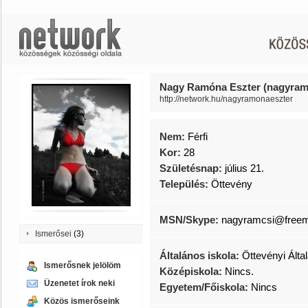
Nagy Ramóna Eszter (nagyram
http://network.hu/nagyramonaeszter
Nem:
Férfi
Kor:
28
Születésnap:
július 21.
Település:
Öttevény
MSN/Skype:
nagyramcsi@freem
Ismerősei
(3)
Általános iskola:
Öttevényi Álta
Ismerősnek jelölöm
Középiskola:
Nincs.
Üzenetet írok neki
Egyetem/Főiskola:
Nincs
Közös ismerőseink