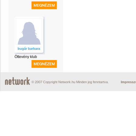
bugár barbara
Öttevény klub
© 2007 Copyright Network.hu Minden jog fenntartva.
Impress