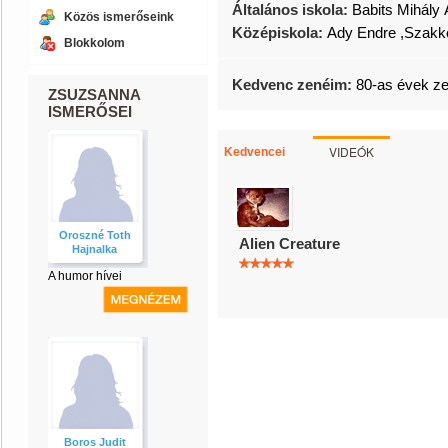
Általános iskola:
Babits Mihály 
Közös ismerőseink
Középiskola:
Ady Endre ,Szakk
Blokkolom
Kedvenc zenéim:
80-as évek z
ZSUZSANNA
ISMERŐSEI
VIDEÓK
Kedvencei
Oroszné Toth
Alien Creature
Hajnalka
A humor hívei
Boros Judit