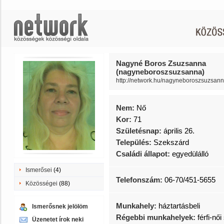
Nagyné Boros Zsuzsanna
(nagyneboroszsuzsanna)
http://network.hu/nagyneboroszsuzsan
Nem:
Nő
Kor:
71
Születésnap:
április 26.
Település:
Szekszárd
Családi állapot:
egyedülálló
Ismerősei
(4)
Telefonszám:
06-70/451-5655
Közösségei
(88)
Munkahely:
háztartásbeli
Ismerősnek jelölöm
Régebbi munkahelyek:
férfi-nő
Üzenetet írok neki