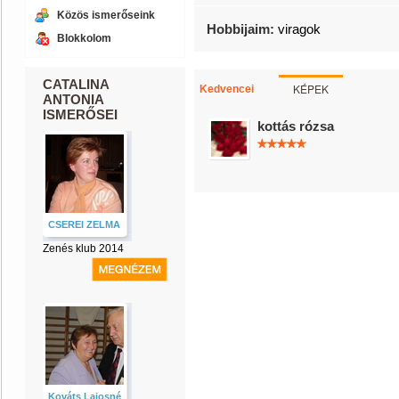
Közös ismerőseink
Hobbijaim:
viragok
Blokkolom
CATALINA
KÉPEK
Kedvencei
ANTONIA
ISMERŐSEI
kottás rózsa
CSEREI ZELMA
Zenés klub 2014
Kováts Lajosné