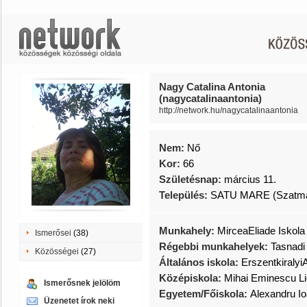
Nagy Catalina Antonia
(nagycatalinaantonia)
http://network.hu/nagycatalinaantonia
Nem:
Nő
Kor:
66
Születésnap:
március 11.
Település:
SATU MARE (Szatmá
Munkahely:
MirceaEliade Iskola
Ismerősei
(38)
Régebbi munkahelyek:
Tasnadi 
Közösségei
(27)
Általános iskola:
ErszentkiralyiA
Középiskola:
Mihai Eminescu L
Ismerősnek jelölöm
Egyetem/Főiskola:
Alexandru I
Üzenetet írok neki