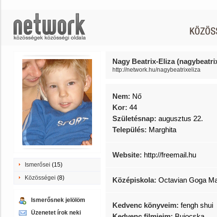
Nagy Beatrix-Eliza (nagybeatrix
http://network.hu/nagybeatrixeliza
Nem:
Nő
Kor:
44
Születésnap:
augusztus 22.
Település:
Marghita
Website:
http://freemail.hu
Ismerősei
(15)
Közösségei
(8)
Középiskola:
Octavian Goga Ma
Ismerősnek jelölöm
Kedvenc könyveim:
fengh shui
Üzenetet írok neki
Kedvenc filmjeim:
Bujocska