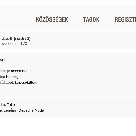
 Zsolt (nadi73)
network.hu/nadi73
érfi
2
ésnap:
december 01.
lés:
Kőszeg
 állapot:
kapcsolatban
aim:
Teke
c zenéim:
Depeche Mode