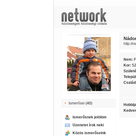
Nádor
http://
Nem:
F
Kor:
5
Szület
Telepü
Családi
Ismerősei
(40)
Hobbij
Kedven
Ismerősnek jelölöm
Üzenetet írok neki
Közös ismerőseink