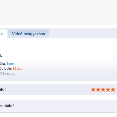
ás
Videó beágyazása
k:
ória:
Zene
tés ideje:
16 éve
591 ember.
eld!
entáld!