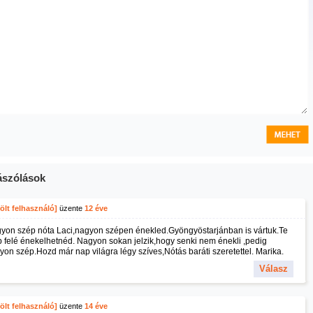
szólások
ölt felhasználó]
üzente
12 éve
yon szép nóta Laci,nagyon szépen énekled.Gyöngyöstarjánban is vártuk.Te
b felé énekelhetnéd. Nagyon sokan jelzik,hogy senki nem énekli ,pedig
yon szép.Hozd már nap világra légy szíves,Nótás baráti szeretettel. Marika.
Válasz
ölt felhasználó]
üzente
14 éve