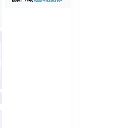
Érdekel László
többi tartalma is?