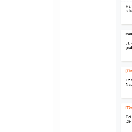
Ha 
stíl
Mad
Jaj
grat
[Tör
Ez 
Nag
[Tör
Ezt
,de