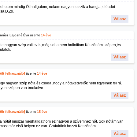
tehetem mindig Őt hallgatom, nekem nagyon tetszik a hangja, előadói
usa.D.Zs.
Válasz
arász Lajosné Éva
üzente
14 éve
 de nagyon szép volt ez is,még soha nem hallotttam.Köszönöm szépen,és
ulálok.
Válasz
ölt felhasználó]
üzente
14 éve
egy nagyon szép nóta és csoda ,hogy a nótakedvelők nem figyelnek fel rá.
yon szépen van énekelve.
Válasz
ölt felhasználó]
üzente
15 éve
 a nótát muszáj meghallgatnom ez nagyon a szívemhez nőt. Sok nótám,van
 most már első helyen ez van. Gratulálok hozzá.Köszönöm
Válasz