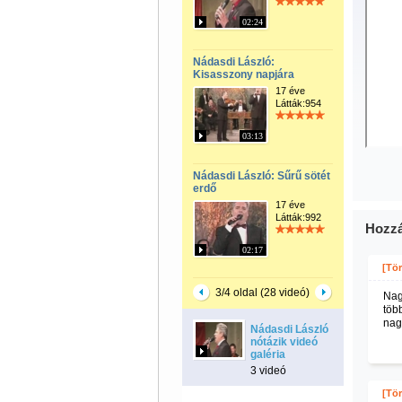
02:24
Nádasdi László:
Kisasszony napjára
17 éve
Látták:954
03:13
Nádasdi László: Sűrű sötét
erdő
17 éve
Látták:992
Hozzá
02:17
[Tör
3/4 oldal (28 videó)
Nag
töb
nag
Nádasdi László
nótázik videó
galéria
3 videó
[Tör