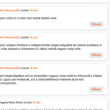
ölt felhasználó]
üzente
15 éve
yon szép ez a nóta nem tudok betelni vele.
Válasz
ölt felhasználó]
üzente
15 éve
yon szépen énekled a nótákat,mindet végig hallgattuk.de nekem továbbra is
a nóta maradt a szívemben,Ez ritkán hallott nagyon szép nóta.
Válasz
ölt felhasználó]
üzente
15 éve
int meghallgattam ezt az ismeretlen nagyon szép nótát ez hiányzott a nótáim
l. igaza van Anikának ,ezt a nótát feltétlenül emberek közé kell
ni.Köszönöm.
Válasz
ngyösi Kiss Anna
üzente
15 éve