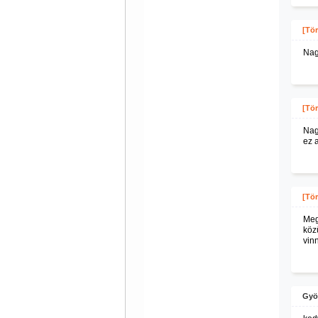
[Tör
Nag
[Tör
Nag
ez 
[Tör
Meg
közü
vin
Gyö