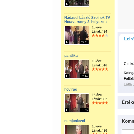
Nádasdi László Szolnok TV
Nótaverseny 2. helyezett
15 éve
Látták:494
Leír
05:01
pantlika
16 éve
Címké
Látták:616
Kateg
02:44
Feltöl
Látta 
hovirag
16 éve
Látták:592
Érték
01:25
Komm
nemjonlevel
16 éve
Látták:496