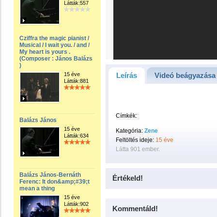
Látták:557
Cziffra the magic pianist /
Musical / I wait you. / and /
My heart is yours .
(Composer : János Balázs
)
15 éve
Leírás
Videó beágyazása
Látták:881
Címkék:
Balázs János
15 éve
Kategória:
Zene
Látták:634
Feltöltés ideje:
15 éve
Látta 901 ember.
Balázs János-Bernáth
Értékeld!
Ferenc: It don&amp;#39;t
mean a thing
15 éve
Látták:902
Kommentáld!