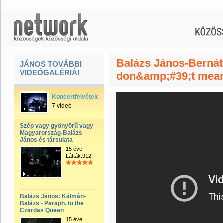
Balázs János-Bernáth
JÁNOS TOVÁBBI
VIDEÓGALÉRIÁI
don&amp;#39;t mean
Koncertfelvételek
7 videó
Szép vagy gyönyörű vagy
Magyarország-Balázs
János és társulata
15 éve
Látták:912
Balázs János: Kálmán-
Balázs - Paraph. to the
Czardas Queen
15 éve