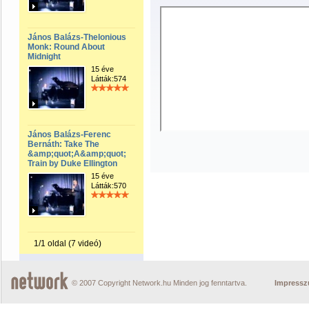
János Balázs-Thelonious
Monk: Round About
Midnight
15 éve
Látták:574
János Balázs-Ferenc
Bernáth: Take The
&amp;quot;A&amp;quot;
Train by Duke Ellington
15 éve
Látták:570
1/1 oldal (7 videó)
© 2007 Copyright Network.hu Minden jog fenntartva.
Impress