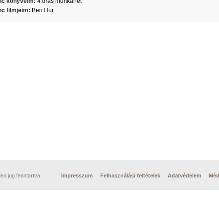
c könyveim:
4 órás munkahét
c filmjeim:
Ben Hur
n jog fenntartva.
Impresszum
Felhasználási feltételek
Adatvédelem
Méd