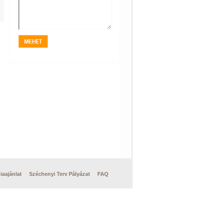
iaajánlat
Széchenyi Terv Pályázat
FAQ