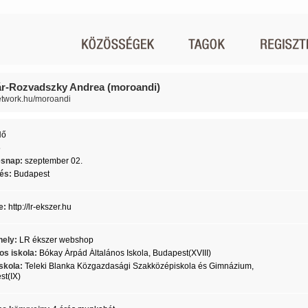
r-Rozvadszky Andrea (moroandi)
network.hu/moroandi
Nő
5
ésnap:
szeptember 02.
lés:
Budapest
e:
http://lr-ekszer.hu
ely:
LR ékszer webshop
os iskola:
Bókay Árpád Általános Iskola, Budapest(XVIII)
skola:
Teleki Blanka Közgazdasági Szakközépiskola és Gimnázium,
t(IX)