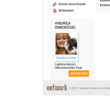
Kedven
Közös ismerőseink
Kedven
Blokkolom
ANDREA
ISMERŐSEI
Tolmácsi Timea
Lakberendezés
Otthonteremtés Klub
© 2007 Copyright Network.hu Minde