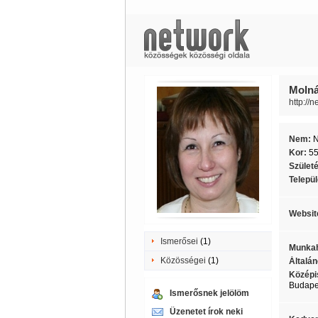
Molná
http://
Nem:
Kor:
5
Szület
Telepü
Websit
Ismerősei
(1)
Munkah
Közösségei
(1)
Általán
Középi
Budapes
Ismerősnek jelölöm
Üzenetet írok neki