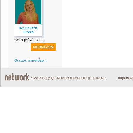
Hechlovszki
Gizella
Gyöngyfűzés Klub
Összes ismerőse
© 2007 Copyright Network.hu Minden jog fenntartva.
Impress