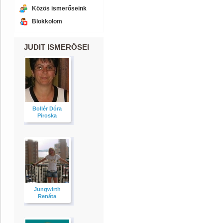
Közös ismerőseink
Blokkolom
JUDIT ISMERŐSEI
Bollér Dóra
Piroska
Jungwirth
Renáta