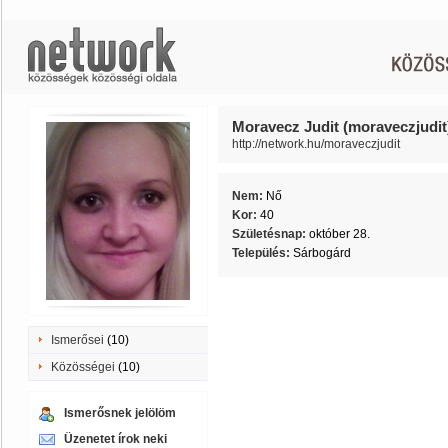
Moravecz Judit (moraveczjudit
http://network.hu/moraveczjudit
Nem:
Nő
Kor:
40
Születésnap:
október 28.
Település:
Sárbogárd
Ismerősei
(10)
Közösségei
(10)
Ismerősnek jelölöm
Üzenetet írok neki