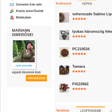
KÉPEK
Kedvencei
Üzenetet írok neki
Közös ismerőseink
seherezade Sabine Lip
Blokkolom
MARIANN
lyukas háromszög feke
ISMERŐSEI
PC210534
zeke piroska
Tamara
egyedi ékszerek klub
P4110562
LEGFRISSEBB
L
Tartalmai