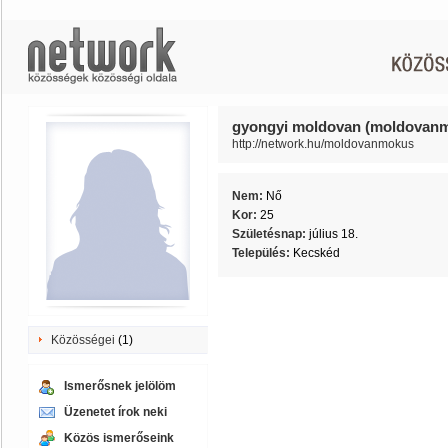
gyongyi moldovan (moldovan
http://network.hu/moldovanmokus
Nem:
Nő
Kor:
25
Születésnap:
július 18.
Település:
Kecskéd
Közösségei
(1)
Ismerősnek jelölöm
Üzenetet írok neki
Közös ismerőseink