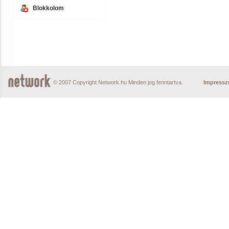
Blokkolom
© 2007 Copyright Network.hu Minden jog fenntartva.
Impress