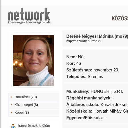
Beréné Négyesi Mónika (mo79
http://network.hu/mo79
Nem:
Nő
Kor:
46
Születésnap:
november 20.
Település:
Szentes
Munkahely:
HUNGERIT ZRT.
Ismerősei
(70)
Régebbi munkahelyek:
-
Általános iskola:
Koszta József 
Közösségei
(6)
Középiskola:
Horváth Mihály G
Képei
(3)
Egyetem/Főiskola:
-
Ismerősnek jelölöm