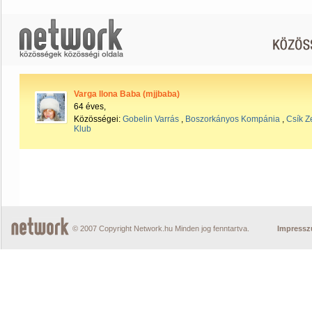
Varga llona Baba (mjjbaba)
64 éves,
Közösségei:
Gobelin Varrás
,
Boszorkányos Kompánia
,
Csík Z
Klub
© 2007 Copyright Network.hu Minden jog fenntartva.
Impress