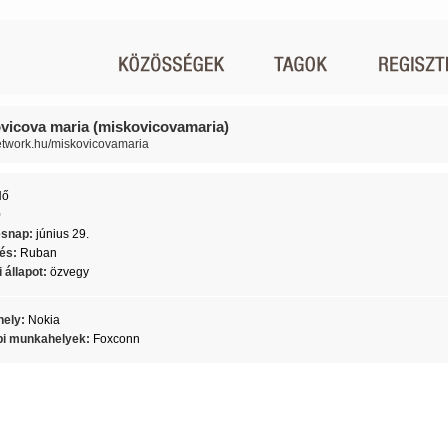
vicova maria (miskovicovamaria)
network.hu/miskovicovamaria
Nő
0
ésnap:
június 29.
lés:
Ruban
 állapot:
özvegy
ely:
Nokia
i munkahelyek:
Foxconn