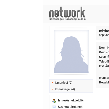
misko
http://
Nem:
Kor:
7
Szület
Telepü
Családi
Munkah
Régebb
Ismerősei
(9)
Közösségei
(4)
Ismerősnek jelölöm
Üzenetet írok neki