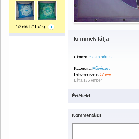
1/2 oldal (11 kép)
ki minek látja
Címkék:
csakra párnák
Kategória:
Művészet
Feltöltés ideje:
17 éve
Látta 175 ember.
Értékeld
Kommentáld!