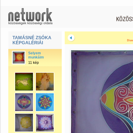
TAMÁSNÉ ZSÓKA
Diav
KÉPGALÉRIÁI
Selyem
munkáim
11 kép