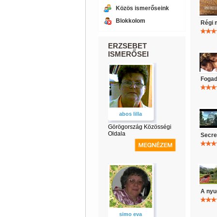
Közös ismerőseink
Blokkolom
Régi 
ERZSEBET
ISMERŐSEI
Fogad
abos lilla
Görögország Közösségi
Oldala
Secre
A nyu
simo eva