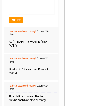
sánta lászloné manyi
üzente
14
éve
SZÉP NAPOT KIVÁNOK ÜDV.
MANYI
sánta lászloné manyi
üzente
14
éve
Boldog 2o12 - es Évet Kivánok
Manyi
sánta lászloné manyi
üzente
14
éve
Egy picit meg késve Boldog
Névnapot Kivánok ölel Manyi