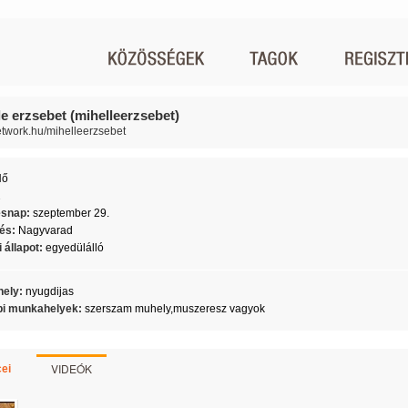
le erzsebet (mihelleerzsebet)
network.hu/mihelleerzsebet
Nő
2
ésnap:
szeptember 29.
lés:
Nagyvarad
 állapot:
egyedülálló
ely:
nyugdijas
i munkahelyek:
szerszam muhely,muszeresz vagyok
VIDEÓK
ei