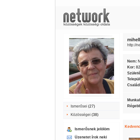
mihel
http://
Nem:
Kor:
8
Szület
Telepü
Családi
Munkah
Régebb
Ismerősei
(27)
Közösségei
(38)
Kedvenc
Ismerősnek jelölöm
Üzenetet írok neki