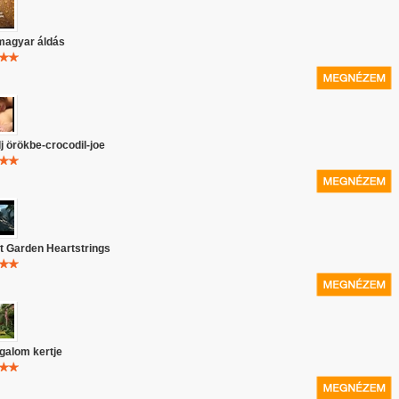
magyar áldás
j örökbe-crocodil-joe
t Garden Heartstrings
galom kertje