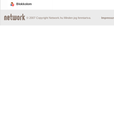
Blokkolom
© 2007 Copyright Network.hu Minden jog fenntartva.
Impress