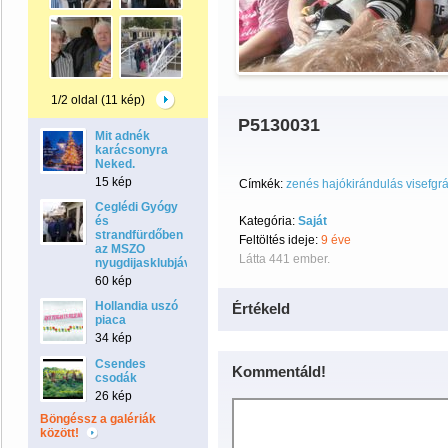
1/2 oldal (11 kép)
P5130031
Mit adnék
karácsonyra
Neked.
15 kép
Címkék:
zenés hajókirándulás visefgr
Ceglédi Gyógy
és
Kategória:
Saját
strandfürdőben
Feltöltés ideje:
9 éve
az MSZO
Látta 441 ember.
nyugdijasklubjával.
60 kép
Hollandia uszó
Értékeld
piaca
34 kép
Csendes
Kommentáld!
csodák
26 kép
Böngéssz a galériák
között!