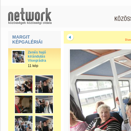
MARGIT
Diav
KÉPGALÉRIÁI
Zenés hajó
kirándulás
Visegrádra
11 kép