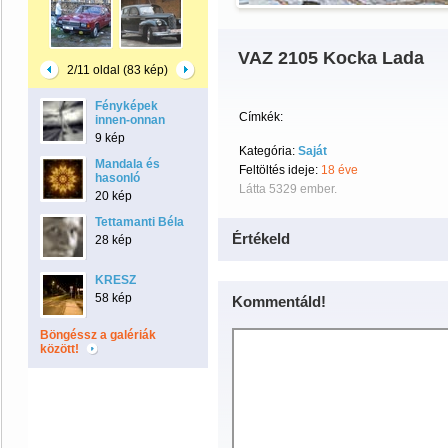
VAZ 2105 Kocka Lada
2/11 oldal (83 kép)
Fényképek
Címkék:
innen-onnan
9 kép
Kategória:
Saját
Mandala és
Feltöltés ideje:
18 éve
hasonló
Látta 5329 ember.
20 kép
Tettamanti Béla
Értékeld
28 kép
KRESZ
58 kép
Kommentáld!
Böngéssz a galériák
között!