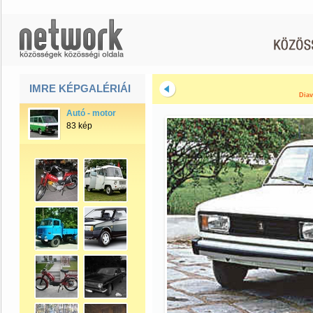
IMRE KÉPGALÉRIÁI
Diav
Autó - motor
83 kép