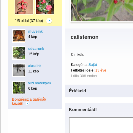
1/5 oldal (37 kép)
muveink
calistemon
4 kép
udvarunk
15 kép
Címkék:
Kategória:
Saját
alataink
Feltöltés ideje:
13 éve
11 kép
Látta 308 ember.
vizi novenyek
6 kép
Értékeld
Böngéssz a galériák
között!
Kommentáld!