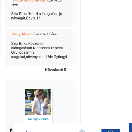
Vincze Sándorné Klári
üzente
13
éve
Szia Erika !Köszi a látogatást ,jó
hétvégét.Üdv Klári.
Nagy Józsefné
üzente
13 éve
Szia Erika!Köszönöm
alátogatásod.Nincsenek képeim.
Gyűjtögetem a
magokat,növényeket. Üdv:Gyöngyi
Következő 5
mernjak erika
Érdekel erika
többi tartalma is?