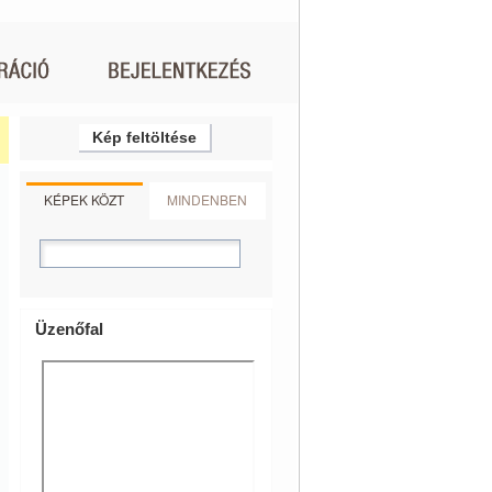
Kép feltöltése
KÉPEK KÖZT
MINDENBEN
Üzenőfal