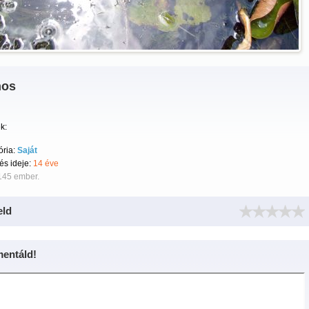
nos
k:
ória:
Saját
tés ideje:
14 éve
145 ember.
eld
entáld!