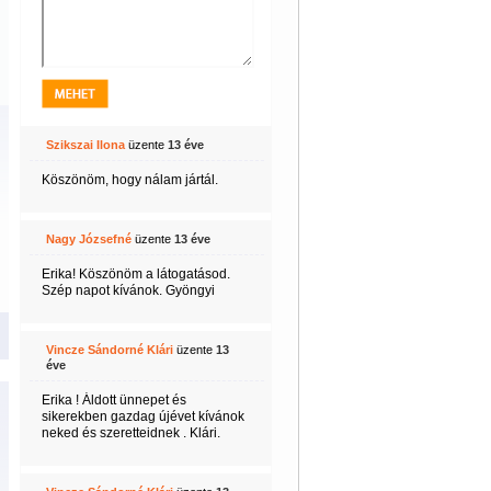
Szikszai Ilona
üzente
13 éve
Köszönöm, hogy nálam jártál.
Nagy Józsefné
üzente
13 éve
Erika! Köszönöm a látogatásod.
Szép napot kívánok. Gyöngyi
Vincze Sándorné Klári
üzente
13
éve
Erika ! Áldott ünnepet és
sikerekben gazdag újévet kívánok
neked és szeretteidnek . Klári.