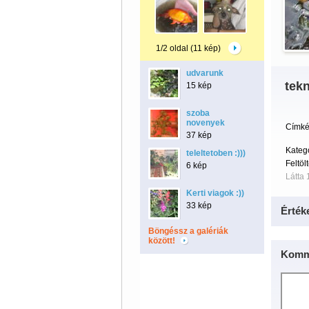
1/2 oldal (11 kép)
udvarunk
tek
15 kép
szoba
novenyek
Címké
37 kép
Kateg
teleltetoben :)))
Feltöl
6 kép
Látta 
Kerti viagok :))
33 kép
Érték
Böngéssz a galériák
között!
Komm