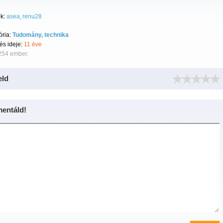
k:
asea
renu28
ória:
Tudomány, technika
tés ideje:
11 éve
254 ember.
eld
entáld!