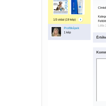
Címké
Kateg
1/3 oldal (19 kép)
Feltöl
Látta 
Profilképek
1 kép
Érték
Komm