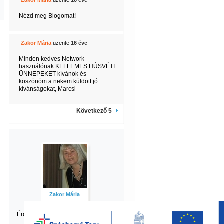
Zakor Mária
üzente
16 éve
Nézd meg Blogomat!
Zakor Mária
üzente
16 éve
Minden kedves Network
használónak KELLEMES HÚSVÉTI
ÜNNEPEKET kívánok és
köszönöm a nekem küldött jó
kívánságokat, Marcsi
Következő 5
Zakor Mária
Érdekel Mária
többi tartalma is?