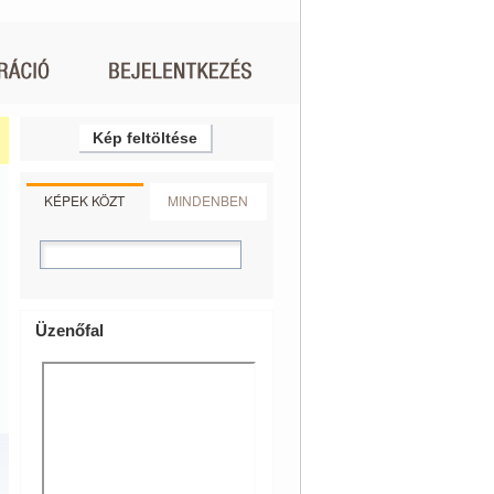
Kép feltöltése
KÉPEK KÖZT
MINDENBEN
Üzenőfal