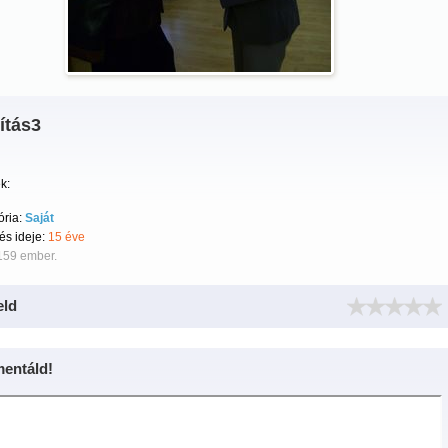
lítás3
k:
ória:
Saját
tés ideje:
15 éve
159 ember.
eld
entáld!