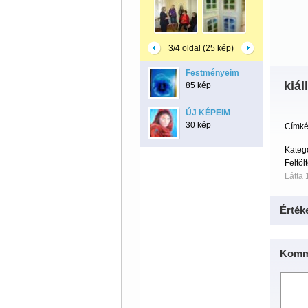
3/4 oldal (25 kép)
Festményeim
kiál
85 kép
ÚJ KÉPEIM
30 kép
Címké
Kateg
Feltöl
Látta 
Érték
Komm