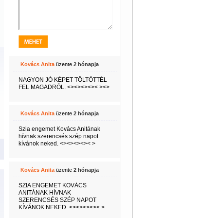
Kovács Anita
üzente
2 hónapja
NAGYON JÓ KÉPET TÖLTÖTTÉL
FEL MAGADRÓL. <><><><>< ><>
Kovács Anita
üzente
2 hónapja
Szia engemet Kovács Anitának
hívnak szerencsés szép napot
kívánok neked. <><><><>< >
Kovács Anita
üzente
2 hónapja
SZIA ENGEMET KOVÁCS
ANITÁNAK HÍVNAK
SZERENCSÉS SZÉP NAPOT
KÍVÁNOK NEKED. <><><><>< >