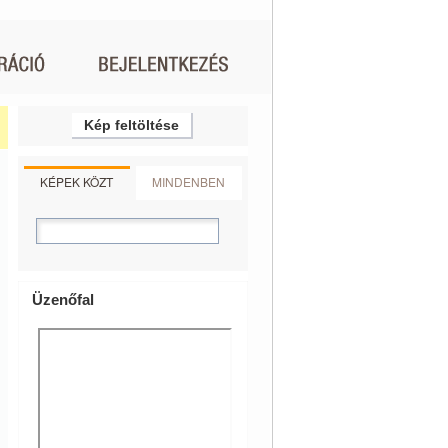
Kép feltöltése
KÉPEK KÖZT
MINDENBEN
Üzenőfal