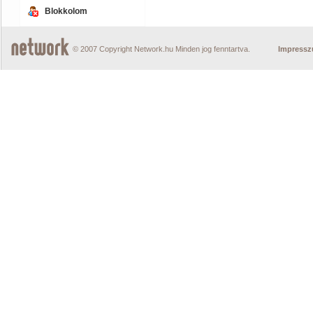
Blokkolom
© 2007 Copyright Network.hu Minden jog fenntartva.
Impress