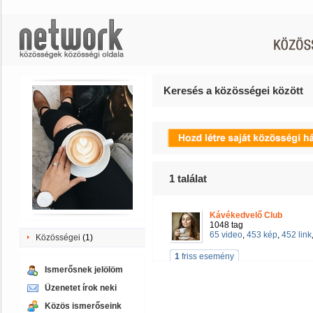
Keresés a közösségei között
1
találat
Kávékedvelő Club
1048 tag
65 video
,
453 kép
,
452 link
Közösségei
(1)
1
friss esemény
Ismerősnek jelölöm
Üzenetet írok neki
Közös ismerőseink