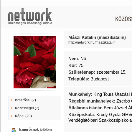
Mászi Katalin (maszikatalin)
http://network.hu/maszikatalin
Nem:
Nő
Kor:
75
Születésnap:
szeptember 15.
Település:
Budapest
Munkahely:
King Tours Utazási 
Ismerősei
(7)
Régebbi munkahelyek:
Zserbó
Általános iskola:
Bem József Ált
Közösségei
(7)
Középiskola:
Krúdy Gyula GHVen
Képei
(20)
Vendéglátóipari Szakközépiskol
Ismerősnek jelölöm