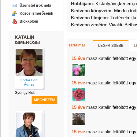
Hobbijaim:
Kiskutyáim,kertem,o
Üzenetet írok neki
Kedvenc könyveim:
Minden tör
Közös ismerőseink
Kedvenc filmjeim:
Történelmi,k
Blokkolom
Kedvenc zenéim:
Vivaldi ,Betho
KATALIN
ISMERŐSEI
LEGFRISSEBB
L
Tartalmai
15 éve
maszikatalin
feltöltött egy
Fodor Edit
15 éve
maszikatalin
feltöltött egy
Ágnes
Gyöngy klub
15 éve
maszikatalin
feltöltött egy
15 éve
maszikatalin
feltöltött egy