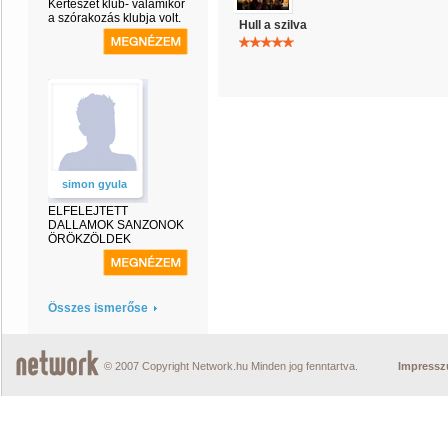
Kertészet klub- valamikor
a szórakozás klubja volt.
Hull a szilva
simon gyula
ELFELEJTETT
DALLAMOK SANZONOK
ÖRÖKZÖLDEK
Összes ismerőse
© 2007 Copyright Network.hu Minden jog fenntartva.
Impress