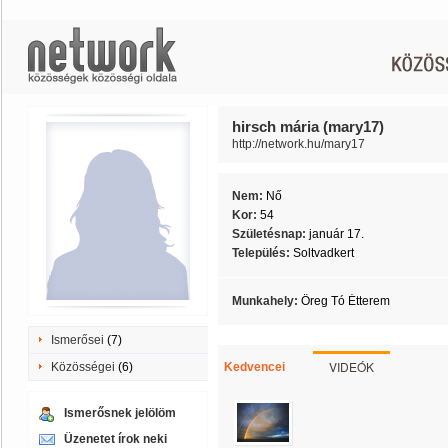
hirsch mária (mary17)
http://network.hu/mary17
Nem:
Nő
Kor:
54
Születésnap:
január 17.
Település:
Soltvadkert
Munkahely:
Öreg Tó Étterem
Ismerősei
(7)
VIDEÓK
Közösségei
(6)
Kedvencei
Ismerősnek jelölöm
Üzenetet írok neki