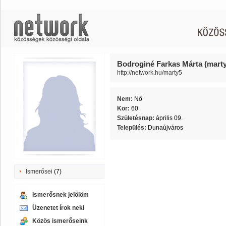
Bodroginé Farkas Márta (mart
http://network.hu/marty5
Nem:
Nő
Kor:
60
Születésnap:
április 09.
Település:
Dunaújváros
Ismerősei
(7)
Ismerősnek jelölöm
Üzenetet írok neki
Közös ismerőseink