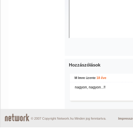
Hozzászólások
M Imre
üzente
18 éve
nagyon, nagyon...!!
© 2007 Copyright Network.hu Minden jog fenntartva.
Impress