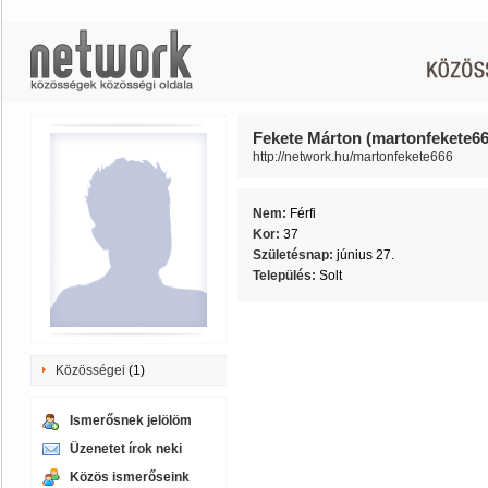
Fekete Márton (martonfekete66
http://network.hu/martonfekete666
Nem:
Férfi
Kor:
37
Születésnap:
június 27.
Település:
Solt
Közösségei
(1)
Ismerősnek jelölöm
Üzenetet írok neki
Közös ismerőseink