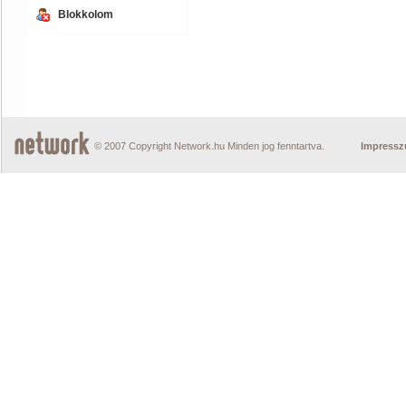
Blokkolom
© 2007 Copyright Network.hu Minden jog fenntartva.
Impress