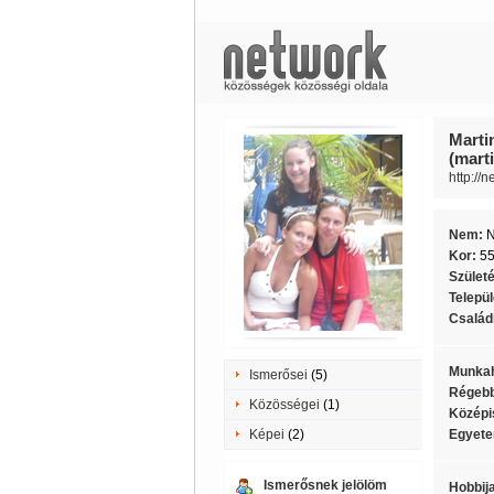
Marti
(mart
http://
Nem:
Kor:
5
Szület
Telepü
Családi
Munkah
Ismerősei
(5)
Régebb
Közösségei
(1)
Középi
Képei
(2)
Egyete
Ismerősnek jelölöm
Hobbij