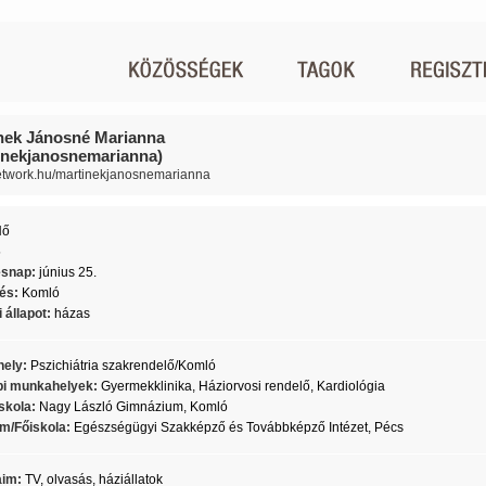
nek Jánosné Marianna
inekjanosnemarianna)
network.hu/martinekjanosnemarianna
Nő
5
ésnap:
június 25.
lés:
Komló
 állapot:
házas
ely:
Pszichiátria szakrendelő/Komló
i munkahelyek:
Gyermekklinika, Háziorvosi rendelő, Kardiológia
skola:
Nagy László Gimnázium, Komló
m/Főiskola:
Egészségügyi Szakképző és Továbbképző Intézet, Pécs
aim:
TV, olvasás, háziállatok