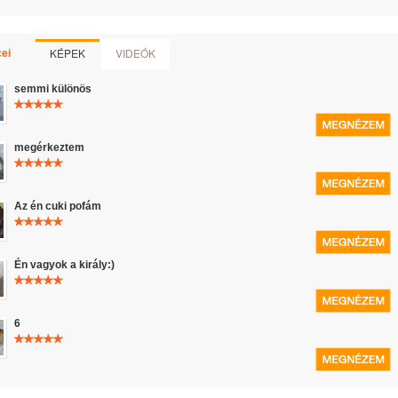
KÉPEK
VIDEÓK
ei
semmi különös
megérkeztem
Az én cuki pofám
Én vagyok a király:)
6