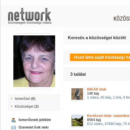
Keresés a közösségei között
3
találat
BIKÁK klub
146 tag
1 video
,
45 kép
,
1 link
,
4 f
Ismerősei
(6)
Közösségei
(3)
Kertészet klub- valamikor 
Ismerősnek jelölöm
8564 tag
612 video
,
37880 kép
,
75 l
Üzenetet írok neki