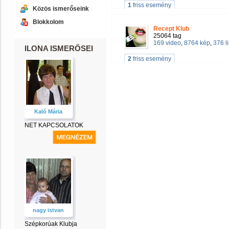
1
friss esemény
Közös ismerőseink
Blokkolom
Recept Klub
25064 tag
169 video
,
8764 kép
,
376 l
ILONA ISMERŐSEI
2
friss esemény
Kaló Mária
NET KAPCSOLATOK
nagy istvan
Szépkorúak Klubja