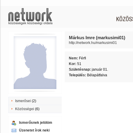
Márkus Imre (markusimi01)
http://network.hu/markusimi01
Nem:
Férfi
Kor:
51
Születésnap:
január 01.
Település:
Bélapátfalva
Ismerősei
(2)
Közösségei
(6)
Ismerősnek jelölöm
Üzenetet írok neki