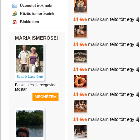
Üzenetet írok neki
Közös ismerőseink
14 éve
mariskam
feltöltött egy ú
Blokkolom
MÁRIA ISMERŐSEI
14 éve
mariskam
feltöltött egy ú
14 éve
mariskam
feltöltött egy ú
Szabó Lászlóné
Bosznia és Hercegovina -
Mostar
14 éve
mariskam
feltöltött egy ú
14 éve
mariskam
feltöltött egy ú