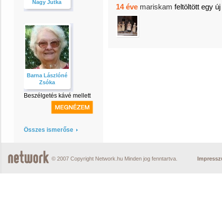
Nagy Jutka
14 éve
mariskam
feltöltött egy ú
Barna Lászlóné
Zsóka
Beszélgetés kávé mellett
Összes ismerőse
© 2007 Copyright Network.hu Minden jog fenntartva.
Impress