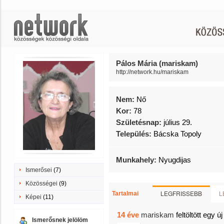
Pálos Mária (mariskam)
http://network.hu/mariskam
Nem:
Nő
Kor:
78
Születésnap:
július 29.
Település:
Bácska Topoly
Munkahely:
Nyugdijas
Ismerősei
(7)
Közösségei
(9)
LEGFRISSEBB
L
Tartalmai
Képei
(11)
14 éve
mariskam
feltöltött egy ú
Ismerősnek jelölöm