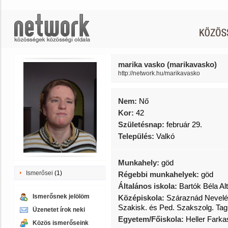
marika vasko (marikavasko)
http://network.hu/marikavasko
Nem:
Nő
Kor:
42
Születésnap:
február 29.
Település:
Valkó
Munkahely:
göd
Ismerősei
(1)
Régebbi munkahelyek:
göd
Általános iskola:
Bartók Béla A
Ismerősnek jelölöm
Középiskola:
Száraznád Nevelés
Szakisk. és Ped. Szakszolg. Ta
Üzenetet írok neki
Egyetem/Főiskola:
Heller Farka
Közös ismerőseink