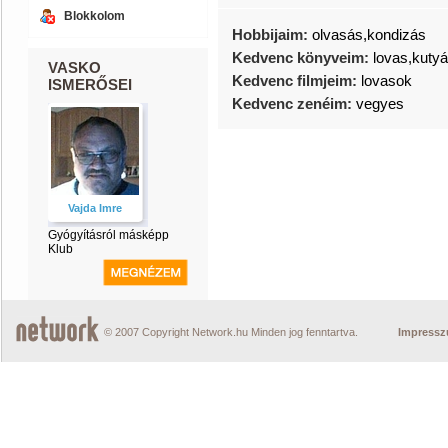
Blokkolom
Hobbijaim:
olvasás,kondizás
Kedvenc könyveim:
lovas,kuty
VASKO
Kedvenc filmjeim:
lovasok
ISMERŐSEI
Kedvenc zenéim:
vegyes
Vajda Imre
Gyógyításról másképp
Klub
© 2007 Copyright Network.hu Minden jog fenntartva.
Impress