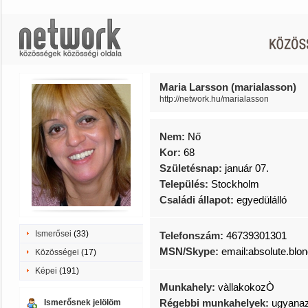
Maria Larsson (marialasson)
http://network.hu/marialasson
Nem:
Nő
Kor:
68
Születésnap:
január 07.
Település:
Stockholm
Családi állapot:
egyedülálló
Ismerősei
(33)
Telefonszám:
46739301301
MSN/Skype:
email:absolute.bl
Közösségei
(17)
Képei
(191)
Munkahely:
vàllakokozÒ
Régebbi munkahelyek:
ugyana
Ismerősnek jelölöm