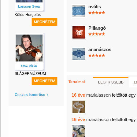
ovális
Larsson Svea
Kötés-Horgolás
Pillangó
ananászos
racz pista
SLÁGERMÚZEUM
LEGFRISSEBB
L
Tartalmai
16 éve
marialasson
feltöltött egy
Összes ismerőse
16 éve
marialasson
feltöltött egy