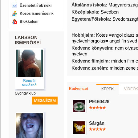
Általános iskola:
Magyarország
Üzenetet írok neki
Középiskola:
Svedben
Közös ismerőseink
Egyetem/Főiskola:
Svedorszag
Blokkolom
Hobbijaim:
Kötes =angol olasz s
LARSSON
nyelvenHorgolas= angol fin sved 
ISMERŐSEI
Kedvenc könyveim:
nem olvaso
nyelven
Kedvenc filmjeim:
minden film e
Kedvenc zenéim:
minden zene s
Pánczél
Miklósné
KÉPEK
VIDEÓK
Kedvencei
Gyöngy klub
P9160428
Sárgán