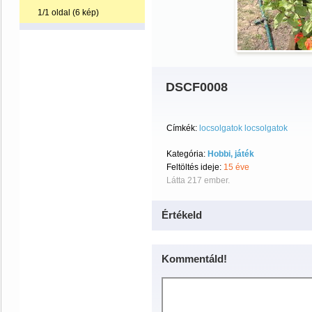
1/1 oldal (6 kép)
DSCF0008
Címkék:
locsolgatok locsolgatok
Kategória:
Hobbi, játék
Feltöltés ideje:
15 éve
Látta 217 ember.
Értékeld
Kommentáld!